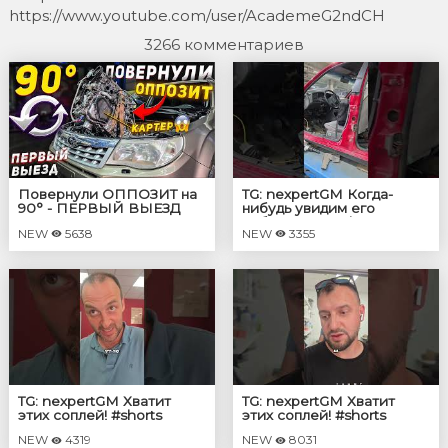
https://www.youtube.com/user/AcademeG2ndCH
3266 комментариев
Повернули ОППОЗИТ на
TG: nexpertGM Когда-
90° - ПЕРВЫЙ ВЫЕЗД
нибудь увидим его
собранным? #shorts
NEW
5638
NEW
3355
#независимыйэксперт
#георгиймедведев #авто
TG: nexpertGM Хватит
TG: nexpertGM Хватит
этих соплей! #shorts
этих соплей! #shorts
#независимыйэксперт
#независимыйэксперт
NEW
4319
NEW
8031
#георгиймедведев
#георгиймедведев #авто