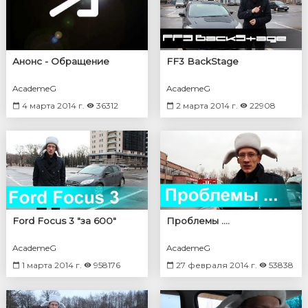
Анонс - Обращение
FF3 BackStage
AcademeG
AcademeG
4 марта 2014 г.
36312
2 марта 2014 г.
22908
Ford Focus 3 "за 600"
Проблемы ....
AcademeG
AcademeG
1 марта 2014 г.
958176
27 февраля 2014 г.
53838