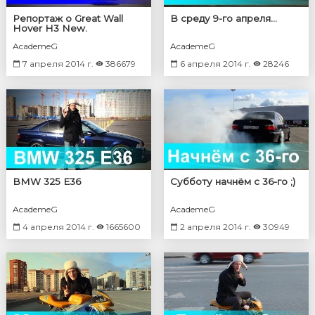
Репортаж о Great Wall
В среду 9-го апреля...
Hover H3 New.
AcademeG
AcademeG
7 апреля 2014 г.
386679
6 апреля 2014 г.
28246
BMW 325 E36
Субботу начнём с 36-го ;)
AcademeG
AcademeG
4 апреля 2014 г.
1665600
2 апреля 2014 г.
30949