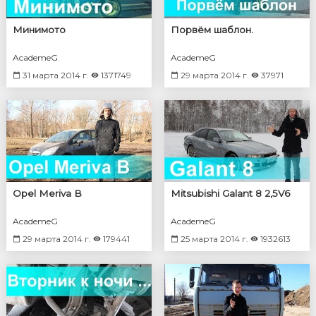
Минимото
Порвём шаблон.
AcademeG
AcademeG
31 марта 2014 г.
1371749
29 марта 2014 г.
37971
Opel Meriva B
Mitsubishi Galant 8 2,5V6
AcademeG
AcademeG
29 марта 2014 г.
179441
25 марта 2014 г.
1932613