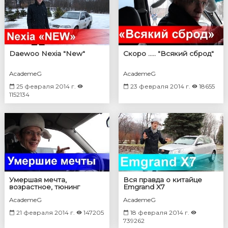
Daewoo Nexia "New"
Скоро ..... "Всякий сброд"
AcademeG
AcademeG
25 февраля 2014 г.
23 февраля 2014 г.
18655
1152134
Умершая мечта,
Вся правда о китайце
возрастное, тюнинг
Emgrand X7
первого авто.
AcademeG
AcademeG
21 февраля 2014 г.
147205
18 февраля 2014 г.
739262