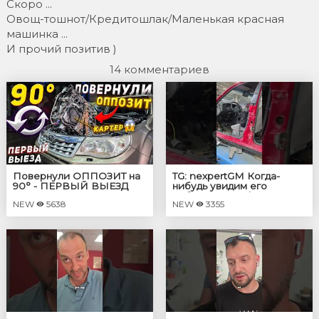
Скоро ...
Овощ-тошнот/Кредитошлак/Маленькая красная
машинка ...
И прочий позитив )
14 комментариев
Повернули ОППОЗИТ на
TG: nexpertGM Когда-
90° - ПЕРВЫЙ ВЫЕЗД
нибудь увидим его
собранным? #shorts
NEW
5638
NEW
3355
#независимыйэксперт
#георгиймедведев #авто