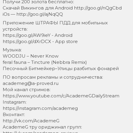
Получи 200 золота бесплатно:
Скачай Викингов для Android http://goo.gl/nQgCbd
iOs — http://goo.gl/ajNqQQ
Приложение ШТРАФЫ ПДД для мобильных
устройств:
https://goo.gl/AW9ieY - Android
https://goo.gl/dXrDCX - App store
Музыка:
WOODJU – Never Know
feral fauna – Tincture (Nebbra Remix)
Песочный Битмейкер–Улицы разбитых фонарей
ПО вопросам рекламы и сотрудничества:
academeg@a-proved.ru
Мой канал стримов:
https://www.youtube.com/c/AcademeGDailyStream
Instagram:
https://instagram.com/academeg
Вконтакт:
http://vk.com/AcademeG
AcademeG тру ориджинал групп: