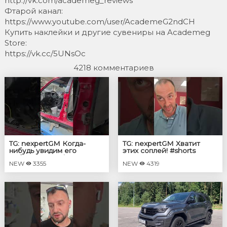
http://vk.com/academeg_reviews
Фтарой канал:
https://www.youtube.com/user/AcademeG2ndCH
Купить наклейки и другие сувениры на Academeg
Store:
https://vk.cc/5UNsOc
4218 комментариев
TG: nexpertGM Когда-
TG: nexpertGM Хватит
нибудь увидим его
этих соплей! #shorts
собранным? #shorts
#независимыйэксперт
NEW
3355
NEW
4319
#независимыйэксперт
#георгиймедведев
#георгиймедведев #авто