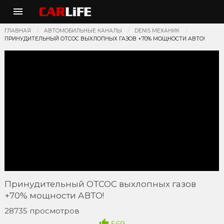
ГЛАВНАЯ
АВТОМОБИЛЬНЫЕ КАНАЛЫ
DENIS МЕХАНИК
ПРИНУДИТЕЛЬНЫЙ ОТСОС ВЫХЛОПНЫХ ГАЗОВ +70% МОЩНОСТИ АВТО!
Принудительный ОТСОС выхлопных газов
+70% мощности АВТО!
28735 просмотров
569