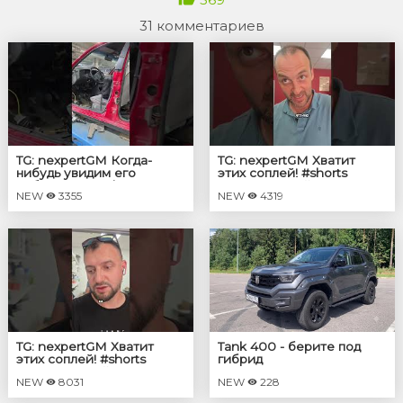
31 комментариев
TG: nexpertGM Когда-
TG: nexpertGM Хватит
нибудь увидим его
этих соплей! #shorts
собранным? #shorts
#независимыйэксперт
NEW
3355
NEW
4319
#независимыйэксперт
#георгиймедведев
#георгиймедведев #авто
TG: nexpertGM Хватит
Tank 400 - берите под
этих соплей! #shorts
гибрид
#независимыйэксперт
NEW
8031
NEW
228
#георгиймедведев #авто