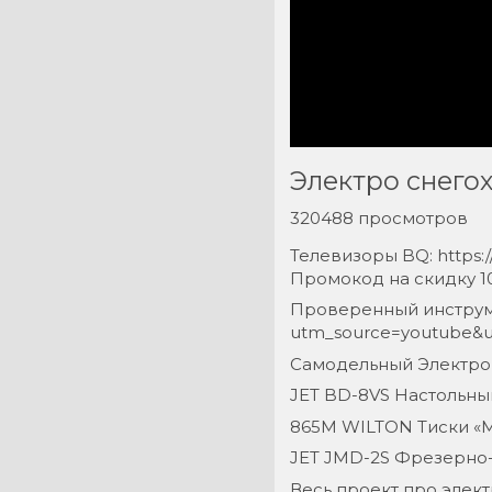
Электро снего
320488 просмотров
Телевизоры BQ: https:/
Промокод на скидку 10
Проверенный инструмен
utm_source=youtube&u
Самодельный Электро с
JET BD-8VS Настольный
865M WILTON Тиски «Ме
JET JMD-2S Фрезерно-с
Весь проект про элект