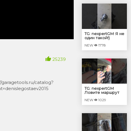
TG: nexpertGM Я не
один такой!)
#shorts
NEW
1778
#независимыйэкспер
#георгиймедведев
25239
aragetools.ru/catalog?
=denislegostaev2015
TG: nexpertGM
Ловите маршрут
Выхлоп града!
NEW
1029
#shorts
#независимыйэкспер
#георгиймедведев