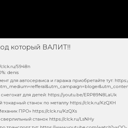
ход который ВАЛИТ!!
/clck.ru/S948n
%: denis
т для автосервиса и гаража приобретайте тут: https://g
tm_medium=refferal&utm_campaign=bloger&utm_content
негокат для детей: https://youtu.be/ERP89N8LaUk
 токарный станок по металлу https://clck.ru/KzQXH
ханик ПРО» https://clck.ru/KzQXs
верлильный станок https://clck.ru/LsNHy
ро транспорт тут: https://www.youtube.com/watch?v=OQ-