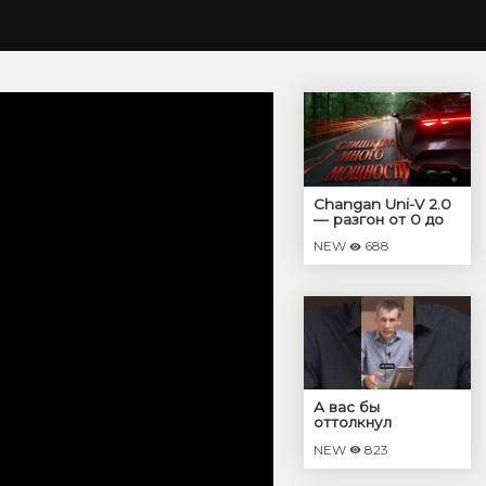
Changan Uni-V 2.0
— разгон от 0 до
100
NEW
688
А вас бы
оттолкнул
ремонтированный
NEW
823
мотор?🤔