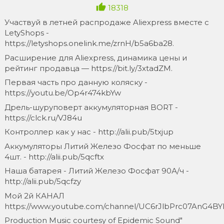
18318
Участвуй в летней распродаже Aliexpress вместе с
LetyShops -
https://letyshops.onelink.me/zrnH/b5a6ba28.
Расширение для Aliexpress, динамика цены и
рейтинг продавца — https://bit.ly/3xtadZM.
Первая часть про данную коляску -
https://youtu.be/Op4r474kbYw
Дрель-шуруповерт аккумуляторная BORT -
https://clck.ru/VJ84u
Контроллер как у нас - http://alii.pub/5txjup
Аккумуляторы Литий Железо Фосфат по меньше
4шт. - http://alii.pub/5qcftx
Наша батарея - Литий Железо Фосфат 90А/ч -
http://alii.pub/5qcfzy
Мой 2й КАНАЛ
https://www.youtube.com/channel/UC6rJlbPrc07AnG4BY
Production Music courtesy of Epidemic Sound"