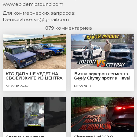
www.epidemicsound.com
Для коммерческих запросов:
Denis.avtoservis@gmail.com
879 комментариев
КТО ДАЛЬШЕ УЕДЕТ НА
Битва лидеров сегмента.
СВОЕЙ ЖИГЕ ИЗ ЦЕНТРА
Geely Cityray против Haval
ГОРОДА ЗА 40 МИНУТ?
Jolion | Выбор есть!
NEW
2447
NEW
0
ФИНАЛ "БИЧ БАТТЛА"