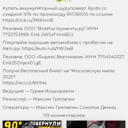
Купить аккумуляторный шуруповерт Ryobi со
скидкой 10% по промокоду RYOBI010 по ссылке
https://clck.ru/3NKhmB
Реклама. ООО "ВсеИнструменты.ру", ИНН
7722753969. Erid: 2W5zFHro6EU
Покупайте хорошие автомобили с пробегом на
Авто.ру: https://auto.ru/s/YW2ej8
Реклама. ООО «Яндекс.Вертикали». ИНН 7704340327.
Erid:2SDnjexECgE
Получи бесплатный билет на "Московскую милю
2025"!
https://vk.cc/cNX94s
Ведущий — Гурам Инцкирвели
Режиссер — Максим Трепалин
Операторы — Максим Трепалин, Соколов Демид
119 комментариев