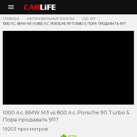
ГЛАВНАЯ
АВТОМОБИЛЬНЫЕ КАНАЛЫ
DSC OFF
1000 Л.С. BMW M3 VS 800 Л.С. PORSCHE 911 TURBO S. ПОРА ПРОДАВАТЬ 911?
1000 л.с. BMW M3 vs 800 л.с. Porsche 911 Turbo S.
Пора продавать 911?
19203 просмотров
878