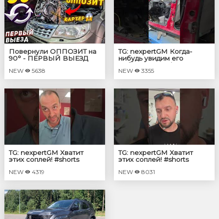
Повернули ОППОЗИТ на
TG: nexpertGM Когда-
90° - ПЕРВЫЙ ВЫЕЗД
нибудь увидим его
собранным? #shorts
NEW
5638
NEW
3355
#независимыйэксперт
#георгиймедведев #авто
TG: nexpertGM Хватит
TG: nexpertGM Хватит
этих соплей! #shorts
этих соплей! #shorts
#независимыйэксперт
#независимыйэксперт
NEW
4319
NEW
8031
#георгиймедведев
#георгиймедведев #авто