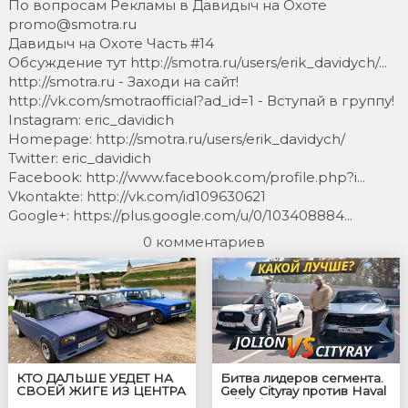
По вопросам Рекламы в Давидыч на Охоте
promo@smotra.ru
Давидыч на Охоте Часть #14
Обсуждение тут http://smotra.ru/users/erik_davidych/...
http://smotra.ru - Заходи на сайт!
http://vk.com/smotraofficial?ad_id=1 - Вступай в группу!
Instagram: eric_davidich
Homepage: http://smotra.ru/users/erik_davidych/
Twitter: eric_davidich
Facebook: http://www.facebook.com/profile.php?i...
Vkontakte: http://vk.com/id109630621
Google+: https://plus.google.com/u/0/103408884...
0 комментариев
КТО ДАЛЬШЕ УЕДЕТ НА
Битва лидеров сегмента.
СВОЕЙ ЖИГЕ ИЗ ЦЕНТРА
Geely Cityray против Haval
ГОРОДА ЗА 40 МИНУТ?
Jolion | Выбор есть!