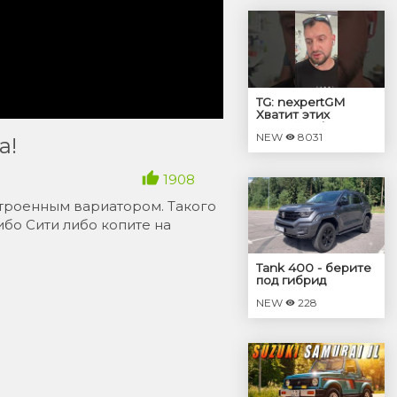
TG: nexpertGM
Хватит этих
соплей! #shorts
NEW
8031
#независимыйэкспер
а!
#георгиймедведев
#авто
1908
астроенным вариатором. Такого
бо Сити либо копите на
Tank 400 - берите
под гибрид
NEW
228