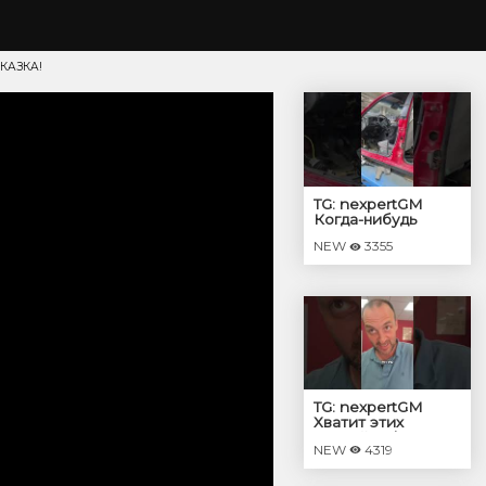
КАЗКА!
TG: nexpertGM
Когда-нибудь
увидим его
NEW
3355
собранным?
#shorts
#независимыйэкспер
#георгиймедведев
#авто
TG: nexpertGM
Хватит этих
соплей! #shorts
NEW
4319
#независимыйэкспер
#георгиймедведев