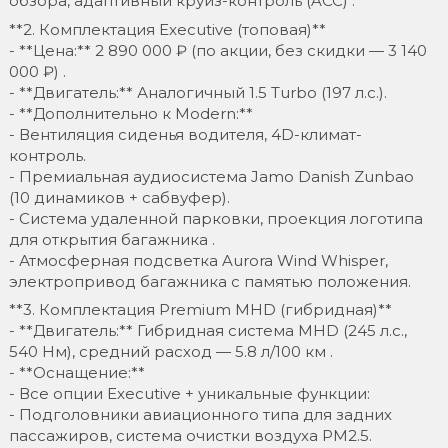
обзора, адаптивный круиз-контроль (ACC) .
**2. Комплектация Executive (топовая)**
- **Цена:** 2 890 000 ₽ (по акции, без скидки — 3 140
000 ₽) .
- **Двигатель:** Аналогичный 1.5 Turbo (197 л.с.).
- **Дополнительно к Modern:**
- Вентиляция сиденья водителя, 4D-климат-
контроль.
- Премиальная аудиосистема Jamo Danish Zunbao
(10 динамиков + сабвуфер).
- Система удаленной парковки, проекция логотипа
для открытия багажника .
- Атмосферная подсветка Aurora Wind Whisper,
электропривод багажника с памятью положения.
**3. Комплектация Premium MHD (гибридная)**
- **Двигатель:** Гибридная система MHD (245 л.с.,
540 Нм), средний расход — 5.8 л/100 км .
- **Оснащение:**
- Все опции Executive + уникальные функции:
- Подголовники авиационного типа для задних
пассажиров, система очистки воздуха PM2.5.