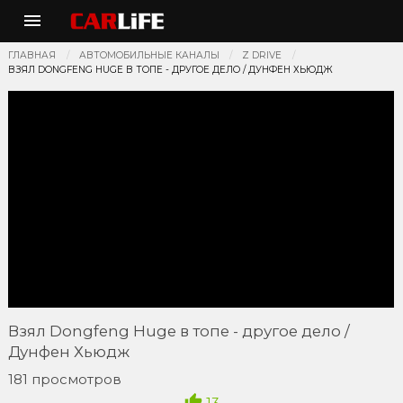
ГЛАВНАЯ
АВТОМОБИЛЬНЫЕ КАНАЛЫ
Z DRIVE
ВЗЯЛ DONGFENG HUGE В ТОПЕ - ДРУГОЕ ДЕЛО / ДУНФЕН ХЬЮДЖ
Взял Dongfeng Huge в топе - другое дело /
Дунфен Хьюдж
181 просмотров
13