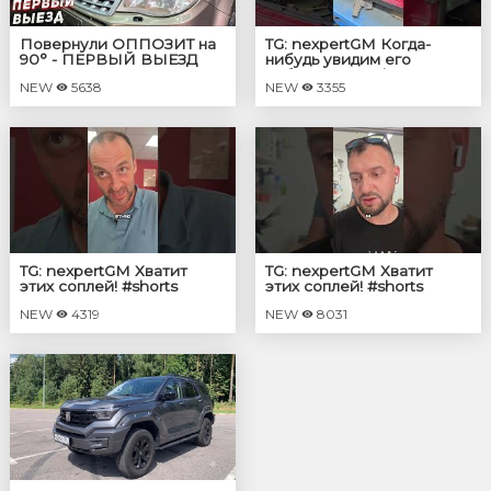
Повернули ОППОЗИТ на
TG: nexpertGM Когда-
90° - ПЕРВЫЙ ВЫЕЗД
нибудь увидим его
собранным? #shorts
NEW
5638
NEW
3355
#независимыйэксперт
#георгиймедведев #авто
TG: nexpertGM Хватит
TG: nexpertGM Хватит
этих соплей! #shorts
этих соплей! #shorts
#независимыйэксперт
#независимыйэксперт
NEW
4319
NEW
8031
#георгиймедведев
#георгиймедведев #авто