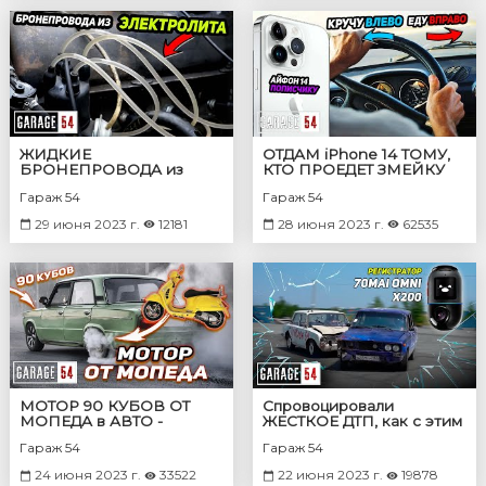
ЖИДКИЕ
ОТДАМ iPhone 14 ТОМУ,
БРОНЕПРОВОДА из
КТО ПРОЕДЕТ ЗМЕЙКУ
ЭЛЕКТРОЛИТА
НА МОЕМ АВТО
Гараж 54
Гараж 54
29 июня 2023 г.
12181
28 июня 2023 г.
62535
МОТОР 90 КУБОВ ОТ
Спровоцировали
МОПЕДА в АВТО -
ЖЕСТКОЕ ДТП, как с этим
БЕРНАУТ?
СПРАВИТСЯ регистратор
Гараж 54
Гараж 54
24 июня 2023 г.
33522
22 июня 2023 г.
19878