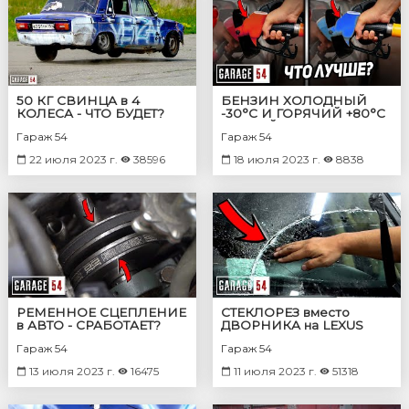
50 КГ СВИНЦА в 4
БЕНЗИН ХОЛОДНЫЙ
КОЛЕСА - ЧТО БУДЕТ?
-30°C И ГОРЯЧИЙ +80°C
- КАКОЙ ЛУЧШЕ?
Гараж 54
Гараж 54
22 июля 2023 г.
38596
18 июля 2023 г.
8838
РЕМЕННОЕ СЦЕПЛЕНИЕ
СТЕКЛОРЕЗ вместо
в АВТО - СРАБОТАЕТ?
ДВОРНИКА на LEXUS
LX570
Гараж 54
Гараж 54
13 июля 2023 г.
16475
11 июля 2023 г.
51318