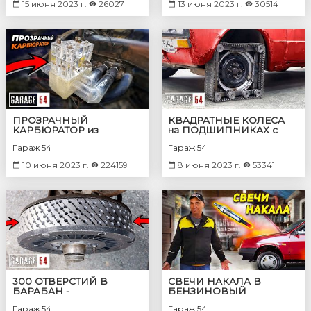
15 июня 2023 г.
26027
13 июня 2023 г.
30514
ПРОЗРАЧНЫЙ
КВАДРАТНЫЕ КОЛЕСА
КАРБЮРАТОР из
на ПОДШИПНИКАХ с
ОРГСТЕКЛА - КАК
ГУСЕНИЦАМИ
Гараж 54
Гараж 54
ОБРАЗУЕТСЯ
ТОПЛИВНО-
10 июня 2023 г.
224159
8 июня 2023 г.
53341
ВОЗДУШНАЯ СМЕСЬ?
300 ОТВЕРСТИЙ В
СВЕЧИ НАКАЛА В
БАРАБАН -
БЕНЗИНОВЫЙ
ПЕРФОРИРОВАННЫЕ
ДВИГАТЕЛЬ -
Гараж 54
Гараж 54
ТОРМОЗНЫЕ
ЗАВЕДЕТСЯ?