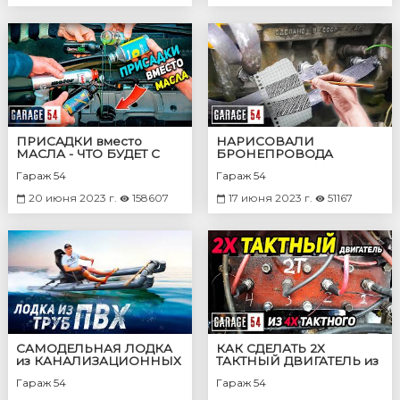
ПРИСАДКИ вместо
НАРИСОВАЛИ
МАСЛА - ЧТО БУДЕТ С
БРОНЕПРОВОДА
ДВИГАТЕЛЕМ?
КАРАНДАШОМ -
Гараж 54
Гараж 54
СРАБОТАЮТ?
20 июня 2023 г.
158607
17 июня 2023 г.
51167
САМОДЕЛЬНАЯ ЛОДКА
КАК СДЕЛАТЬ 2Х
из КАНАЛИЗАЦИОННЫХ
ТАКТНЫЙ ДВИГАТЕЛЬ из
ПВХ ТРУБ
4Х ТАКТНОГО?
Гараж 54
Гараж 54