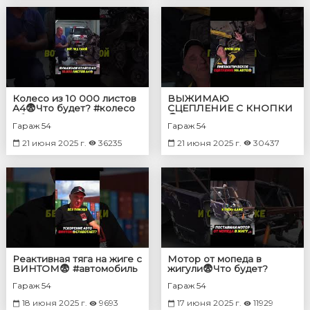
Колесо из 10 000 листов
ВЫЖИМАЮ
А4😨Что будет? #колесо
СЦЕПЛЕНИЕ С КНОПКИ
#бумага #авто
😨 #авто #машина
Гараж 54
Гараж 54
21 июня 2025 г.
36235
21 июня 2025 г.
30437
Реактивная тяга на жиге с
Мотор от мопеда в
ВИНТОМ😨 #автомобиль
жигули😨Что будет?
#машина
#машина #авто
Гараж 54
Гараж 54
18 июня 2025 г.
9693
17 июня 2025 г.
11929