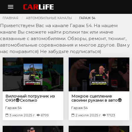
ГЛАВНАЯ
АВТОМОБИЛЬНЫЕ КАНАЛЫ
ГАРАЖ 54
Приветствуем Вас на канале Гараж 54. На нашем
канале Вы сможете найти ролики так или иначе
связанные с автомобилями. Обзоры, ремонт, тюнинг,
автомобильные соревнования и многое другое. Вам у
нас понравится) Не забудьте подписаться)
Вилочный погрузчик из
Мокрое сцепление
ОКИ😨Сколько
своими руками в авто😨
поднимет?
#авто #машины
Гараж 54
Гараж 54
3 июля 2025 г.
6799
2 июля 2025 г.
17123