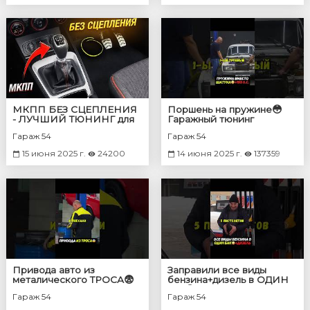
МКПП БЕЗ СЦЕПЛЕНИЯ
Поршень на пружине😳
- ЛУЧШИЙ ТЮНИНГ для
Гаражный тюнинг
МКПП
#тюнинг #авто
Гараж 54
Гараж 54
15 июня 2025 г.
24200
14 июня 2025 г.
137359
Привода авто из
Заправили все виды
металического ТРОСА😨
бензина+дизель в ОДИН
Что будет? #автомобиль
бак😨Что будет?
Гараж 54
Гараж 54
#авто
#машины #авто