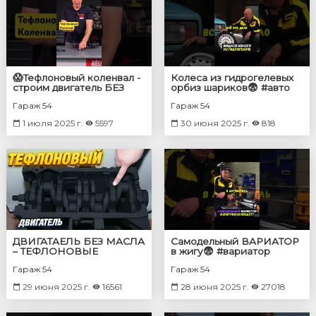
😱Тефлоновый коленвал -
Колеса из гидрогелевых
строим двигатель БЕЗ
орбиз шариков😨 #авто
МАСЛА
#машина
Гараж 54
Гараж 54
1 июля 2025 г.
5597
30 июня 2025 г.
818
ДВИГАТАЕЛЬ БЕЗ МАСЛА
Самодельный ВАРИАТОР
– ТЕФЛОНОВЫЕ
в жигу😨 #вариатор
ЗАПЧАСТИ
#жигули
Гараж 54
Гараж 54
29 июня 2025 г.
16561
28 июня 2025 г.
27018