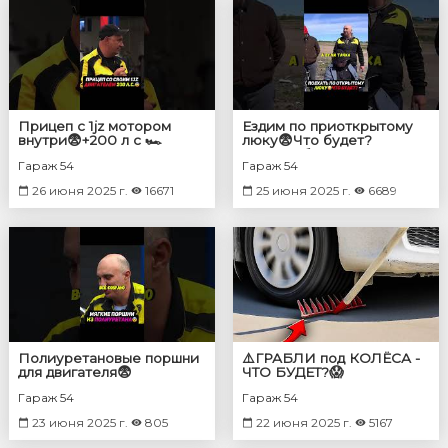
Прицеп с 1jz мотором
Ездим по приоткрытому
внутри😨+200 л с 🏎️
люку😨Что будет?
#авто #машины
#автомобиль #машина
Гараж 54
Гараж 54
26 июня 2025 г.
16671
25 июня 2025 г.
6689
Полиуретановые поршни
⚠️ГРАБЛИ под КОЛËСА -
для двигателя😨
ЧТО БУДЕТ?😱
Заведется? #двигатель
Гараж 54
Гараж 54
#авто
23 июня 2025 г.
805
22 июня 2025 г.
5167