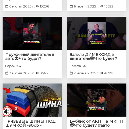
6 июня 2025 г.
13236
6 июня 2025 г.
16622
Пружинный двигатель в
Залили ДИМЕКСИД в
авто😨Что будет?
двигатель😨Что будет?
#двигатель #автомобили
#авто #машины
Гараж 54
Гараж 54
3 июня 2025 г.
8565
2 июня 2025 г.
45776
ГРЯЗЕВЫЕ ШИНЫ ПОД
Бублик от АКПП в МКПП
ШУМКОЙ -30db -
😳Что будет? #авто