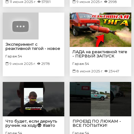
11 июня 2025 г.
57591
9 июня 2025 г.
2998
Эксперимент с
реактивной тягой - новое
ЛАДА на реактивной тяге
видео от команды ГАРАЖ
- ПЕРВЫЙ ЗАПУСК
Гараж 54
54! 😱
9 июня 2025 г.
2978
Гараж 54
8 июня 2025 г.
23447
Что будет, если дернуть
ПРОЕЗД ПО ЛЮКАМ -
ручник на ходу😨 #авто
ВСЕ ПОПЫТКИ!
#машина
Гараж 54
Гараж 54