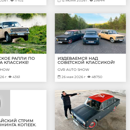
026 г.
17102
12 июня 2026 г.
29844
СКОЕ РАЛЛИ ПО
ИЗДЕВАЕМСЯ НАД
А КЛАССИКЕ!
СОВЕТСКОЙ КЛАССИКОЙ!
РЕШИЛИ УЗНАТЬ
СМЕРТЕЛЬНЫЕ ГОНКИ ДЛЯ
SHOW
GVR AUTO SHOW
РЕЕ и ВОТ ЧЕМ ЭТО
КОПЕЕК!
ЛОСЬ!
26 г.
4361
26 мая 2026 г.
48750
ЙСКИЙ СТРИМ
ЮНИНГА КОПЕЕК.