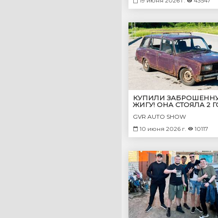
19 июня 2026 г.
43547
КУПИЛИ ЗАБРОШЕНН
ЖИГУ! ОНА СТОЯЛА 2 Г
ГОРОДЕ! 30к ЗА УНИВЕ
GVR AUTO SHOW
СМОЖЕМ ОЖИВИТЬ?
10 июня 2026 г.
10117