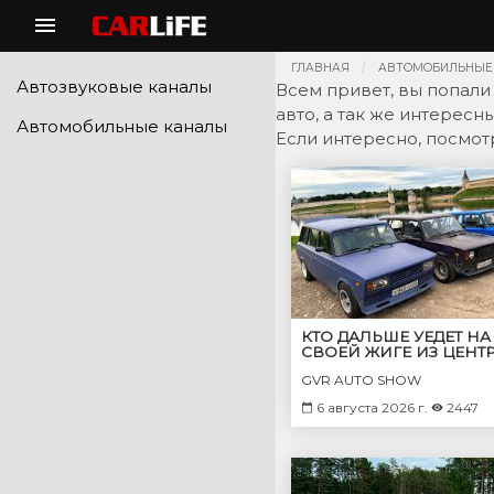
ГЛАВНАЯ
АВТОМОБИЛЬНЫЕ
Автозвуковые каналы
Всем привет, вы попали
авто, а так же интересн
Автомобильные каналы
Если интересно, посмотр
КТО ДАЛЬШЕ УЕДЕТ НА
СВОЕЙ ЖИГЕ ИЗ ЦЕНТ
ГОРОДА ЗА 40 МИНУТ?
GVR AUTO SHOW
ФИНАЛ "БИЧ БАТТЛА"
6 августа 2026 г.
2447