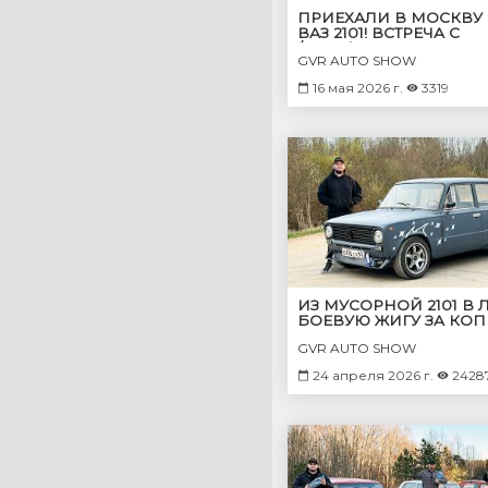
ПРИЕХАЛИ В МОСКВУ
ВАЗ 2101! ВСТРЕЧА С
/@murkpower ! САМАЯ
GVR AUTO SHOW
ХУДШАЯ ДОРОГА ДОМО
(часть 2)
16 мая 2026 г.
3319
ИЗ МУСОРНОЙ 2101 В
БОЕВУЮ ЖИГУ ЗА КОП
GVR AUTO SHOW
24 апреля 2026 г.
2428