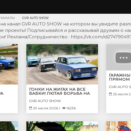
 КАНАЛЫ
GVR AUTO SHOW
 на канал GVR AUTO SHOW на котором вы увидите разл
ые проекты! Подписывайся и рассказывай друзьям о наш
и! Реклама/Сотрудничество : https://vk.com/id27479049
ГАРАЖНЫ
ПРЯМОМ 
GVR AUTO 
ГОНКИ НА ЖИГАХ НА ВСЕ
РА
БАБКИ! ЛЮТАЯ БОРЬБА НА
25 июля 2
КАЖДОМ ПОВОРОТЕ!
GVR AUTO SHOW
29 июля 2026 г.
16236