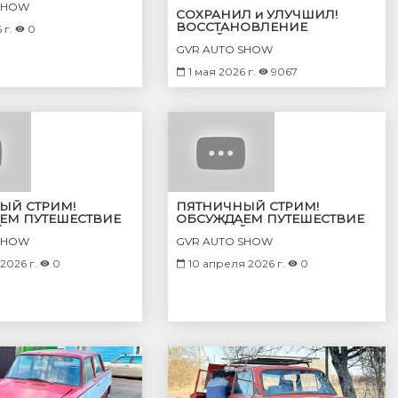
SHOW
СОХРАНИЛ и УЛУЧШИЛ!
ВОССТАНОВЛЕНИЕ
 г.
0
КОПЕЙКИ из ПЕПЛА!
GVR AUTO SHOW
СОВЕТСКИЙ ОПЕР?
1 мая 2026 г.
9067
ЫЙ СТРИМ!
ПЯТНИЧНЫЙ СТРИМ!
ЕМ ПУТЕШЕСТВИЕ
ОБСУЖДАЕМ ПУТЕШЕСТВИЕ
КАХ.
НА КОПЕЙКАХ.
SHOW
GVR AUTO SHOW
2026 г.
0
10 апреля 2026 г.
0