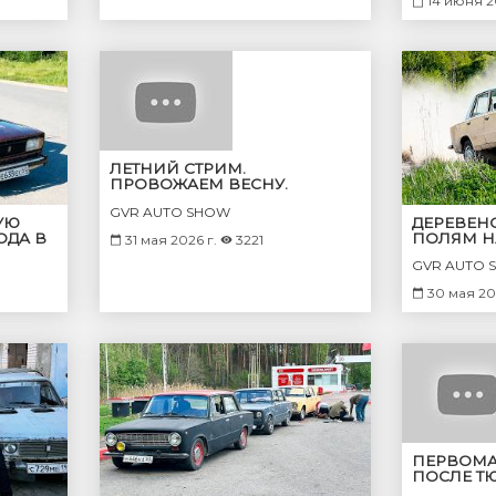
14 июня 2
ЛЕТНИЙ СТРИМ.
ПРОВОЖАЕМ ВЕСНУ.
GVR AUTO SHOW
УЮ
ДЕРЕВЕН
ОДА В
ПОЛЯМ Н
31 мая 2026 г.
3221
РСАЛ!
ПАЦАНЫ 
GVR AUTO 
КТО БЫСТ
ЗАКОНЧИ
30 мая 20
ПЕРВОМА
ПОСЛЕ Т