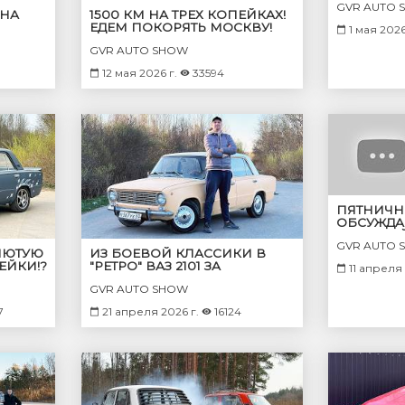
GVR AUTO 
 НА
1500 КМ НА ТРЕХ КОПЕЙКАХ!
ЕДЕМ ПОКОРЯТЬ МОСКВУ!
1 мая 2026
САМОЕ УЖАСНОЕ
GVR AUTO SHOW
Й!
ПУТЕШЕСТВИЕ! (1 часть)
12 мая 2026 г.
33594
ПЯТНИЧН
ОБСУЖДА
НА КОПЕЙ
GVR AUTO 
 ЛЮТУЮ
ИЗ БОЕВОЙ КЛАССИКИ В
ЕЙКИ!?
"РЕТРО" ВАЗ 2101 ЗА
11 апреля 
МИНИМАЛЬНЫЕ ДЕНЬГИ!
GVR AUTO SHOW
МАКС ТЕПЕРЬ НА РЕСТЕ!
7
21 апреля 2026 г.
16124