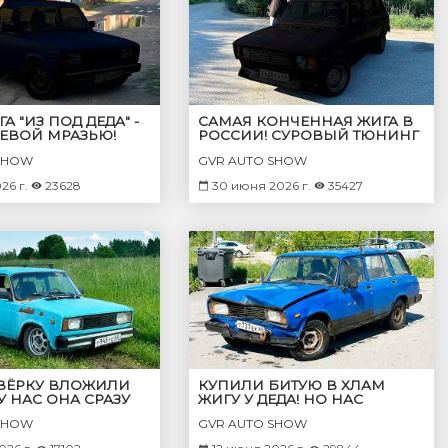
А "ИЗ ПОД ДЕДА" -
САМАЯ КОНЧЕННАЯ ЖИГА В
ОЕВОЙ МРАЗЬЮ!
РОССИИ! СУРОВЫЙ ТЮНИНГ
НА МИНИМАЛКАХ!
ЗА МИНИМАЛЬНЫЕ ДЕНЬГИ!
SHOW
GVR AUTO SHOW
26 г.
23628
30 июня 2026 г.
35427
ТВЁРКУ ВЛОЖИЛИ
КУПИЛИ БИТУЮ В ХЛАМ
 У НАС ОНА СРАЗУ
ЖИГУ У ДЕДА! НО НАС
ОБМАНУЛИ?
SHOW
GVR AUTO SHOW