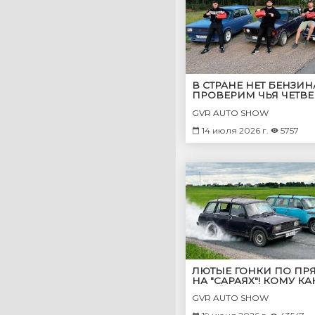
В СТРАНЕ НЕТ БЕНЗИН
ПРОВЕРИМ ЧЬЯ ЧЕТВЕ
САМАЯ ЭКОНОМИЧНАЯ
GVR AUTO SHOW
ДАЛЬШЕ НА 5 ЛИТРАХ?
14 июля 2026 г.
5757
ЛЮТЫЕ ГОНКИ ПО ПР
НА "САРАЯХ"! КОМУ КА
ЧЕТВЁРКА ДОСТАЛАСЬ
GVR AUTO SHOW
ЧИТОС МОЖЕТ!