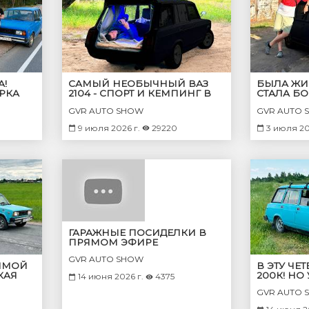
А!
САМЫЙ НЕОБЫЧНЫЙ ВАЗ
БЫЛА ЖИГ
РКА
2104 - СПОРТ И КЕМПИНГ В
СТАЛА Б
! КТО
ОДНОМ!
СУБАРУ 
GVR AUTO SHOW
GVR AUTO 
9 июля 2026 г.
29220
3 июля 20
ГАРАЖНЫЕ ПОСИДЕЛКИ В
ПРЯМОМ ЭФИРЕ
GVR AUTO SHOW
ЯМОЙ
В ЭТУ ЧЕ
КАЯ
200К! НО
14 июня 2026 г.
4375
?
СДОХЛА?
GVR AUTO 