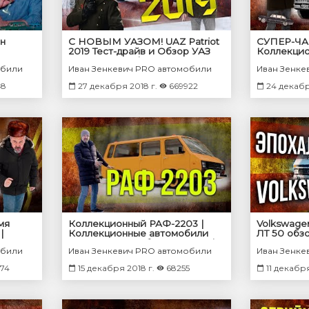
ан
С НОВЫМ УАЗОМ! UAZ Patriot
СУПЕР-ЧАЙ
2019 Тест-драйв и Обзор УАЗ
Коллекци
Патриот 2019 | Зенкевич Про
СССР – Ма
обили
Иван Зенкевич PRO автомобили
Иван Зенке
Автомобили
Про авто
48
27 декабря 2018 г.
669922
24 декабр
мя
Коллекционный РАФ-2203 |
Volkswagen
|
Коллекционные автомобили
ЛТ 50 обзо
н
СССР – Масштабные модели |
техническ
обили
Иван Зенкевич PRO автомобили
Иван Зенке
или
Про автомобили
Иван Зенк
74
15 декабря 2018 г.
68255
11 декабря