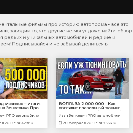
ументальные фильмы про историю автопрома - все это
и, заводим то, что другие не могут даже найти: обзор
ия редких и уникальных автомобилей и редкие и
чаем! Подписывайся и не забывай делиться в
дписчиков – итоги.
ВОЛГА ЗА 2 000 000 | Как
на Зенкевича Про
выглядит правильный тюнинг
и.
советских автомобилей ГАЗ |
вич PRO автомобили
Иван Зенкевич PRO автомобили
Про автомобили
я 2019 г.
42880
20 февраля 2019 г.
766690