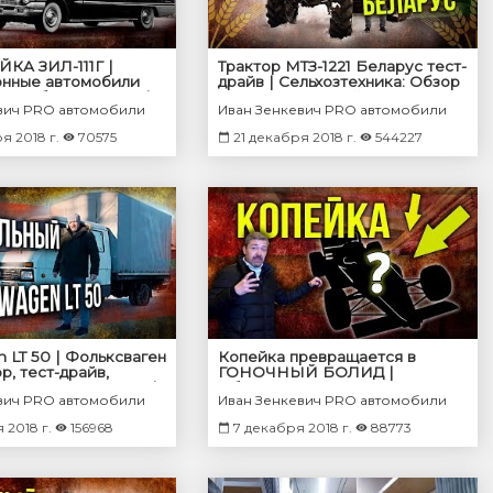
КА ЗИЛ-111Г |
Трактор МТЗ-1221 Беларус тест-
онные автомобили
драйв | Сельхозтехника: Обзор
сштабные модели |
& Ретро Тест-драйв Про
вич PRO автомобили
Иван Зенкевич PRO автомобили
мобили
автомобили
я 2018 г.
70575
21 декабря 2018 г.
544227
 LT 50 | Фольксваген
Копейка превращается в
р, тест-драйв,
ГОНОЧНЫЙ БОЛИД |
ие характеристики |
Обменяли копейку на
вич PRO автомобили
Иван Зенкевич PRO автомобили
евич
редчайший Советский
гоночный болид
 2018 г.
156968
7 декабря 2018 г.
88773