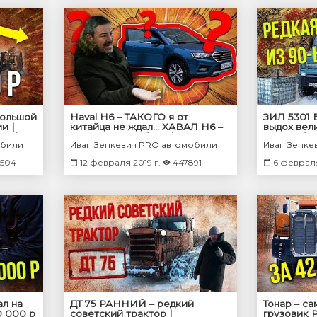
большой
Haval H6 – ТАКОГО я от
ЗИЛ 5301 
и |
китайца не ждал... ХАВАЛ H6 –
выдох вели
ка |
тест-драйв и обзор | Зенкевич
Автомобил
обили
Иван Зенкевич PRO автомобили
Иван Зенке
Про автомобили
Зенкевич 
504
12 февраля 2019 г.
447891
6 февраля
ал на
ДТ 75 РАННИЙ – редкий
Тонар – с
0 000 р
советский трактор |
грузовик Р