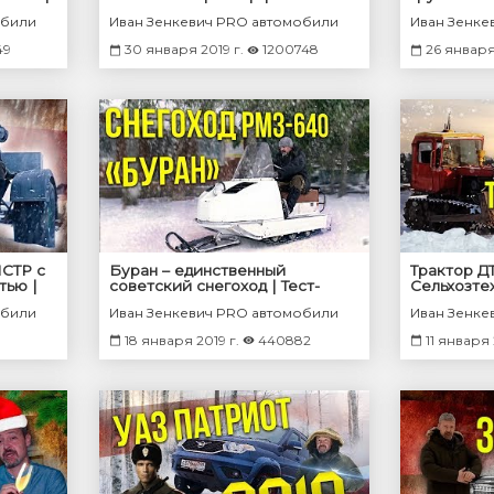
вотрона
Сельхозтехника и Трактора
Мегамашин
обили
Иван Зенкевич PRO автомобили
Иван Зенке
СССР | Автомобили СССР
Зенкевич 
49
30 января 2019 г.
1200748
26 января
СТР с
Буран – единственный
Трактор ДТ
тью |
советский снегоход | Тест-
Сельхозте
драйв Снегохода РМЗ-640
СССР | Со
обили
Иван Зенкевич PRO автомобили
Иван Зенке
евича
Буран | Про автомобили
Автомоби
18 января 2019 г.
440882
11 января 