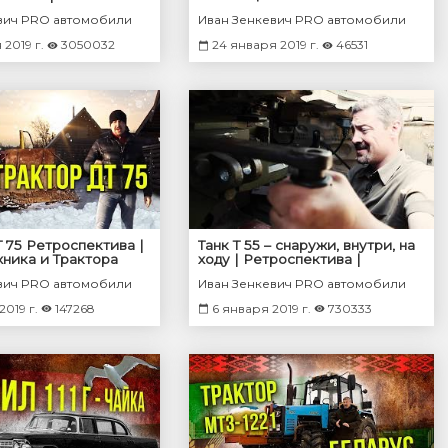
ы и Автопоезда |
СССР – Масштабные модели
вич PRO автомобили
Иван Зенкевич PRO автомобили
Про автомобили
Зенкевич Про автомобили
 2019 г.
3050032
24 января 2019 г.
46531
 75 Ретроспектива |
Танк Т 55 – снаружи, внутри, на
хника и Трактора
ходу | Ретроспектива |
ветский автопром |
Советский танк Т 55 | Зенкевич
вич PRO автомобили
Иван Зенкевич PRO автомобили
ли СССР
Про Автомобили
2019 г.
147268
6 января 2019 г.
730333