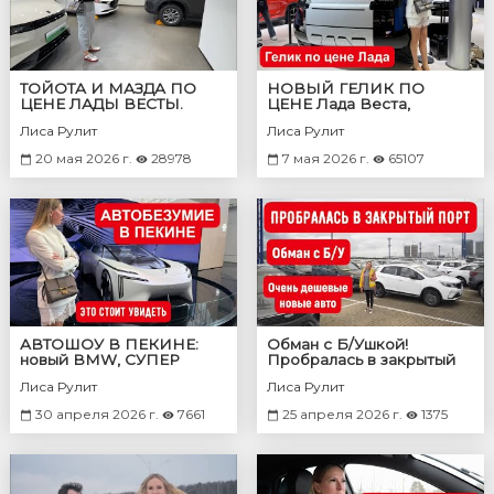
ТОЙОТА И МАЗДА ПО
НОВЫЙ ГЕЛИК ПО
ЦЕНЕ ЛАДЫ ВЕСТЫ.
ЦЕНЕ Лада Веста,
ЧЕРИ ПО ЦЕНЕ ГРАНТЫ
огромный Чери, странный
Лиса Рулит
Лиса Рулит
Land Rover, новый Lixiang,
Mercedes…
20 мая 2026 г.
28978
7 мая 2026 г.
65107
АВТОШОУ В ПЕКИНЕ:
Обман с Б/Ушкой!
новый BMW, СУПЕР
Пробралась в закрытый
дешевый Чанган, Haval,
порт. Новые авто за
Лиса Рулит
Лиса Рулит
WEY V9x, VOLVO XC70,
копейки!
Land Cruiser Prado
30 апреля 2026 г.
7661
25 апреля 2026 г.
1375