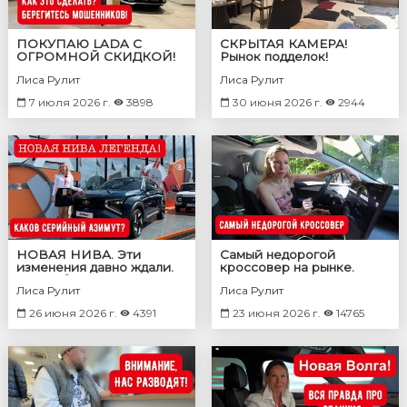
ПОКУПАЮ LADA С
СКРЫТАЯ КАМЕРА!
ОГРОМНОЙ СКИДКОЙ!
Рынок подделок!
Как это сделать?
Покупаю всё в 100 раз
Лиса Рулит
Лиса Рулит
дешевле
7 июля 2026 г.
3898
30 июня 2026 г.
2944
НОВАЯ НИВА. Эти
Самый недорогой
изменения давно ждали.
кроссовер на рынке.
Каким будет серийный
Цена топовой Лада =
Лиса Рулит
Лиса Рулит
Лада Азимут
минимальная Омода
26 июня 2026 г.
4391
23 июня 2026 г.
14765