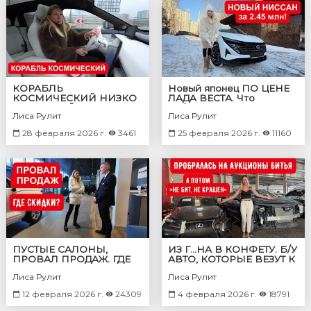
КОРАБЛЬ
Новый японец ПО ЦЕНЕ
КОСМИЧЕСКИЙ НИЗКО
ЛАДА ВЕСТА. Что
ЛЕТАЮЩИЙ
выберешь ты?
Лиса Рулит
Лиса Рулит
28 февраля 2026 г.
3461
25 февраля 2026 г.
11160
ПУСТЫЕ САЛОНЫ,
ИЗ Г…НА В КОНФЕТУ. Б/У
ПРОВАЛ ПРОДАЖ. ГДЕ
АВТО, КОТОРЫЕ ВЕЗУТ К
ЕСТЬ СКИДКИ?
НАМ С АУКЦИОНОВ
Лиса Рулит
Лиса Рулит
12 февраля 2026 г.
24309
4 февраля 2026 г.
18791