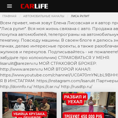
ГЛАВНАЯ
АВТОМОБИЛЬНЫЕ КАНАЛЫ
ЛИСА РУЛИТ
Всем привет, меня зовут Елена Лисовская и я автор пр
"Лиса рулит". Вся моя жизнь связана с авто. Продажа ав
покупка автомобилей, телепрограмы на автомобильну
тематику. Повсюду машины. В своем блоге я делюсь з
тачках, делаю интересные проекты, а также разоблач
жуликов и перекупов. Подписывайтесь - не пожалеете!
забудьте про колокольчик) СТРАХОВАТЬСЯ У МЕНЯ:
lisarulit@arezerv.ru МОЙ СТРАХОВОЙ БРОКЕР:
http://www.arezerv.ru МОЙ ВТОРОЙ КАНАЛ:
https://www.youtube.com/channel/UC0A70mYNLbL9BH
Я В ИНСТАГРАМ: https://instagram.com/lisarulit Партнер
http://dorinfo.ru/ https://car.ru/ http://rusdtp.ru/