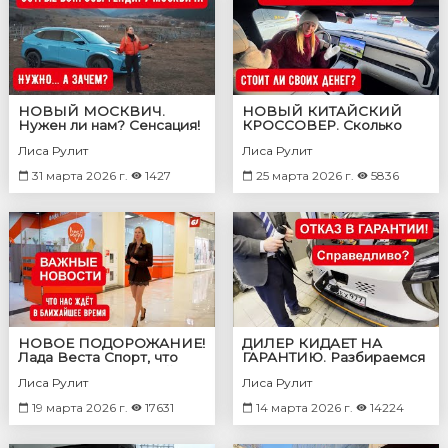
НОВЫЙ МОСКВИЧ.
НОВЫЙ КИТАЙСКИЙ
Нужен ли нам? Сенсация!
КРОССОВЕР. Сколько
ГенДир отвечает на
должен стоить Rox
Лиса Рулит
Лиса Рулит
критику
Adamas?
31 марта 2026 г.
1427
25 марта 2026 г.
5836
НОВОЕ ПОДОРОЖАНИЕ!
ДИЛЕР КИДАЕТ НА
Лада Веста Спорт, что
ГАРАНТИЮ. Разбираемся
встряло в ОАЭ, новый
Лиса Рулит
Лиса Рулит
Москвич итд
19 марта 2026 г.
17631
14 марта 2026 г.
14224