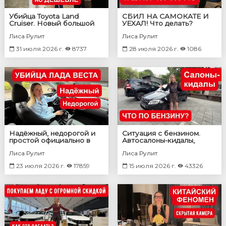
Убийца Toyota Land
СБИЛ НА САМОКАТЕ И
Cruiser. Новый большой
УЕХАЛ! Что делать?
полноприводный
Лиса Рулит
Лиса Рулит
внедорожник
31 июля 2026 г.
8737
28 июля 2026 г.
1086
Надёжный, недорогой и
Ситуация с бензином.
простой официально в
Автосалоны-кидалы,
России конкурент Лада
новости по УТИЛЮ, новая
Лиса Рулит
Лиса Рулит
Веста
Волга
23 июля 2026 г.
17859
15 июля 2026 г.
43326