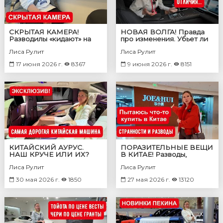
СКРЫТАЯ КАМЕРА!
НОВАЯ ВОЛГА! Правда
Разводилы «кидают» на
про изменения. Убьет ли
машины!
Волга Лада?
Лиса Рулит
Лиса Рулит
17 июня 2026 г.
8367
9 июня 2026 г.
8151
КИТАЙСКИЙ АУРУС.
ПОРАЗИТЕЛЬНЫЕ ВЕЩИ
НАШ КРУЧЕ ИЛИ ИХ?
В КИТАЕ! Разводы,
странности, реальная
Лиса Рулит
Лиса Рулит
жизнь китайцев. Цены,
еда и тд.
30 мая 2026 г.
1850
27 мая 2026 г.
13120