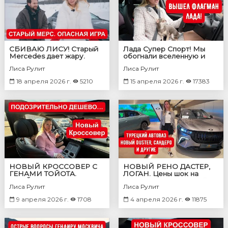
СБИВАЮ ЛИСУ! Старый
Лада Супер Спорт! Мы
Mercedes дает жару.
обогнали вселенную и
Индекс жизни с Viatti
отбили *опу
Лиса Рулит
Лиса Рулит
18 апреля 2026 г.
5210
15 апреля 2026 г.
17383
НОВЫЙ КРОССОВЕР С
НОВЫЙ РЕНО ДАСТЕР,
ГЕНАМИ ТОЙОТА.
ЛОГАН. Цены шок на
УБИЙЦА ЛИСЯН
ЧЕРИ ТИГГО! Турецкий
Лиса Рулит
Лиса Рулит
классный кроссовер
9 апреля 2026 г.
1708
4 апреля 2026 г.
11875