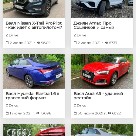
Взял Nissan X-Trail ProPilot
Джили Атлас Про,
- как идёт с автопилотом?
Сошников и самый
Qashqai также
грязный город на земле -
Z Drive
Z Drive
Карабаш
2 июля 2021 г.
9809
2 июля 2021 г.
5737
Взял Hyundai Elantra 1.6 в
Взял Audi A5 - удачный
трассовый формат
рестайл
Z Drive
Z Drive
1 июля 2021 г.
18096
30 июня 2021 г.
6822