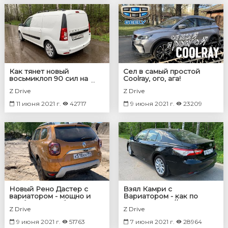
Как тянет новый
Сел в самый простой
восьмиклоп 90 сил на
Coolray, ого, ага!
трассе под нагрузкой //
Z Drive
Z Drive
Lada largus новый мотор
11 июня 2021 г.
42717
9 июня 2021 г.
23209
Новый Рено Дастер с
Взял Камри с
вариатором - мощно и
Вариатором - как по
удобно: тяга, обороты,
трассе идёт? // Toyota
Z Drive
Z Drive
динамика, расход //
Camry CVT
Renault Duster
9 июня 2021 г.
51763
7 июня 2021 г.
28964