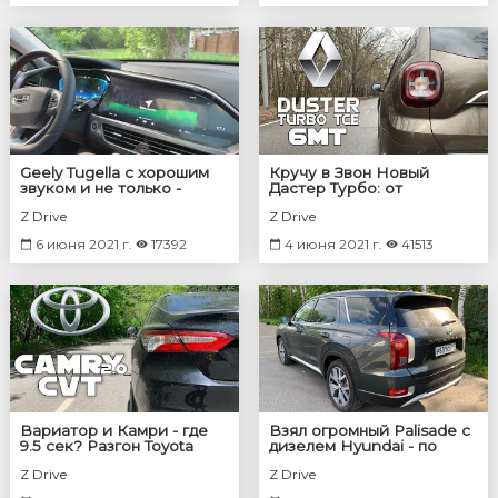
Geely Tugella с хорошим
Кручу в Звон Новый
звуком и не только -
Дастер Турбо: от
правильная прошивка
мощности до разгона.
Z Drive
Z Drive
мультимедиа
Какие обороты лучше?
6 июня 2021 г.
17392
4 июня 2021 г.
41513
Вариатор и Камри - где
Взял огромный Palisade с
9.5 сек? Разгон Toyota
дизелем Hyundai - по
Camry CVT
трассе испытал
Z Drive
Z Drive