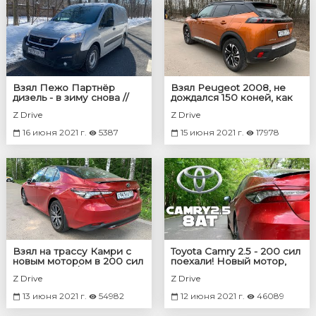
Взял Пежо Партнёр
Взял Peugeot 2008, не
дизель - в зиму снова //
дождался 150 коней, как
Peugeot Partner L2
по трассе идут 130?
Z Drive
Z Drive
16 июня 2021 г.
5387
15 июня 2021 г.
17978
Взял на трассу Камри с
Toyota Camry 2.5 - 200 сил
новым мотором в 200 сил
поехали! Новый мотор,
и 8 передач / Toyota
новая тяга. Разгон 0 - 100
Z Drive
Z Drive
Camry 200 hp 8at
13 июня 2021 г.
54982
12 июня 2021 г.
46089