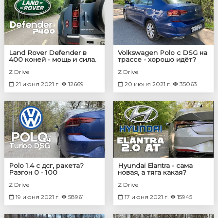
Land Rover Defender в
Volkswagen Polo с DSG на
400 коней - мощь и сила.
трассе - хорошо идёт?
Разгон 0 - 100
Z Drive
Z Drive
21 июня 2021 г.
12669
20 июня 2021 г.
35063
Polo 1.4 с дсг, ракета?
Hyundai Elantra - сама
Разгон 0 - 100
новая, а тяга какая?
Разгон 0 - 100
Z Drive
Z Drive
19 июня 2021 г.
58961
17 июня 2021 г.
15945