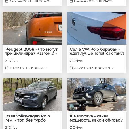
3 июня 2021 г.
20470
1 июня 2021 г.
21492
Peugeot 2008 - что могут
Сел в VW Polo барабан -
три цилиндра? Разгон 0 -
едет лучше Топа! Как так?!
100
Z Drive
Z Drive
30 мая 2021 г.
9299
29 мая 2021 г.
20702
Взял Volkswagen Polo
Kia Mohave - какая
MPI - топ без турбо
мощность, какой off-road?
Z Drive
Z Drive