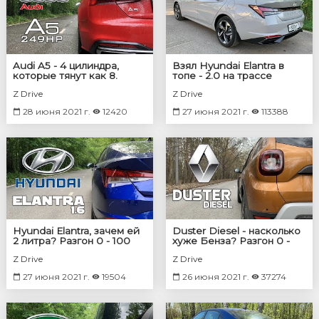
Audi A5 - 4 цилиндра,
Взял Hyundai Elantra в
которые тянут как 8.
топе - 2.0 на трассе
Разгон 0 - 100
Z Drive
Z Drive
28 июня 2021 г.
12420
27 июня 2021 г.
113388
Hyundai Elantra, зачем ей
Duster Diesel - насколько
2 литра? Разгон 0 - 100
хуже Бенза? Разгон 0 -
100
Z Drive
Z Drive
27 июня 2021 г.
19504
26 июня 2021 г.
37274