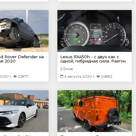
d Rover Defender на
Lexus RX450h - с двух как с
ье 2020
одной, гибридная сила. Разгон
0 - 100
Z Drive
2020 г.
22877
6 августа 2020 г.
24882