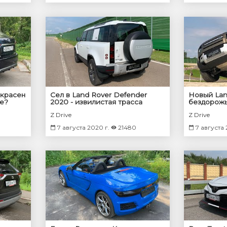
екрасен
Сел в Land Rover Defender
Новый Lan
се?
2020 - извилистая трасса
бездорож
Z Drive
Z Drive
7 августа 2020 г.
21480
7 августа 