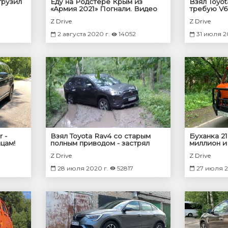
грузил
Еду на Родстере Крым из
Взял Toyot
«Армия 2021» Погнали. Видео
требую V6
#1
Z Drive
Z Drive
2 августа 2020 г.
14052
31 июля 2
r -
Взял Toyota Rav4 со старым
Буханка 21
цам!
полным приводом - застрял
миллион и 
один в лесу! Что делать?
Теперь с 
Z Drive
Z Drive
28 июля 2020 г.
52817
27 июля 2