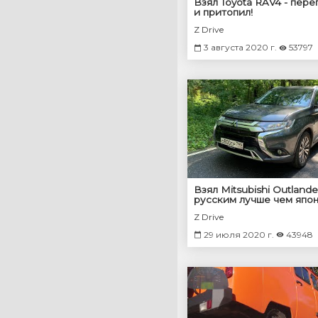
Взял Toyota RAV4 - пере
и притопил!
Z Drive
3 августа 2020 г.
53797
Взял Mitsubishi Outlande
русским лучше чем япон
Yandex auto 2020
Z Drive
29 июля 2020 г.
43948