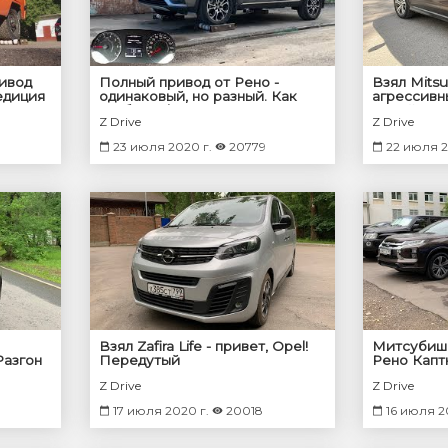
ривод
Полный привод от Рено -
Взял Mitsu
едиция
одинаковый, но разный. Как
агрессивн
а нет,
гребёт Arkana
корейских
Z Drive
Z Drive
23 июля 2020 г.
20779
22 июля 2
Взял Zafira Life - привет, Opel!
Митсубиши
Разгон
Передутый
Рено Капт
один, авт
Z Drive
Z Drive
17 июля 2020 г.
20018
16 июля 2