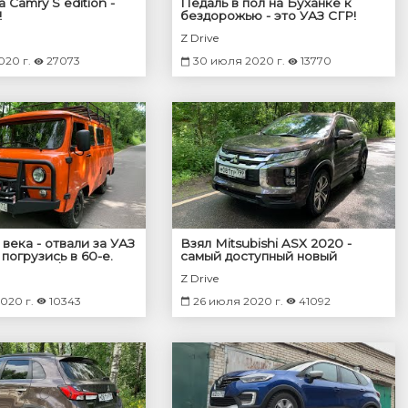
a Camry S edition -
Педаль в пол на Буханке к
!
бездорожью - это УАЗ СГР!
Максималка
Z Drive
020 г.
27073
30 июля 2020 г.
13770
 века - отвали за УАЗ
Взял Mitsubishi ASX 2020 -
погрузись в 60-е.
самый доступный новый
лебедкой / балластом
Японец!
Z Drive
020 г.
10343
26 июля 2020 г.
41092