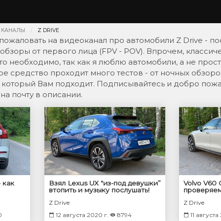
 КАНАЛЫ
Z DRIVE
 пожаловать на видеоканал про автомобили Z Drive - 
обзоры от первого лица (FPV - POV). Впрочем, классич
то необходимо, так как я люблю автомобили, а не прос
е средство проходит много тестов - от ночных обзоро
, который Вам подходит. Подписывайтесь и добро пож
на почту в описании.
- как
Взял Lexus UX "из-под девушки”
Volvo V60 
втопить и музыку послушать!
проверяем
Z Drive
Z Drive
0
12 августа 2020 г.
8794
11 августа