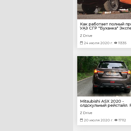
Как работает полный п
УАЗ СГР "Буханка" Эксп
- блокировки есть, зацеп
Z Drive
что делать?
24 июля 2020 г.
11335
Mitsubishi ASX 2020 -
олдскульный рейстайл. 
0 - 100
Z Drive
20 июля 2020 г.
17112