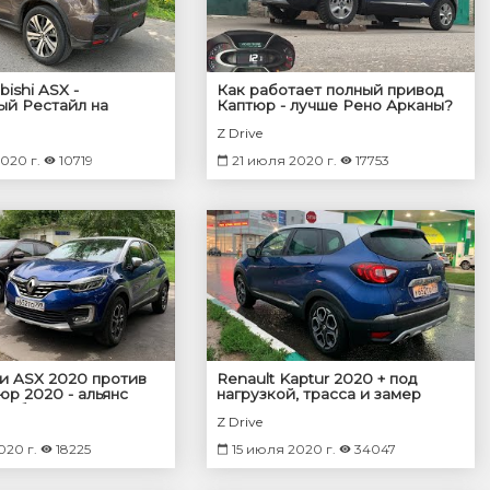
bishi ASX -
Как работает полный привод
ый Рестайл на
Каптюр - лучше Рено Арканы?
 шинах 2020
Z Drive
020 г.
10719
21 июля 2020 г.
17753
 ASX 2020 против
Renault Kaptur 2020 + под
юр 2020 - альянс
нагрузкой, трасса и замер
омобили разные
мощности
Z Drive
020 г.
18225
15 июля 2020 г.
34047