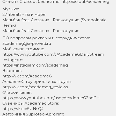
Скачать Crossout бесплатно: http://xo.pub/academeg
Музыка:
27.4beats - ты и море
Мальбэк feat. Сюзанна - Равнодушие (Symbolnatic
Remix)
Мальбэк feat. Сюзанна - Равнодушие
ПО вопросам рекламы и сотрудничества:
academeg@a-proved.ru
Мой канал стримов:
https://www.youtube.com/c/AcademeGDailyStream
Instagram:
https://instagram.com/academeg
Вконтакт:
http://vk.com/AcademeG
AcademeG тру ориджинал групп:
http://vk.com/academeg_reviews
Фтарой канал:
https://www.youtube.com/user/AcademeG2ndCH
Сувениры Academeg Store:
https://vk.cc/5UNsQJ
Автохимия Suprotec-Aprohim: