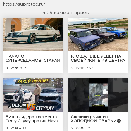
https://suprotec.ru/
4129 комментариев
НАЧАЛО
КТО ДАЛЬШЕ УЕДЕТ НА
СУПЕРСЕДАНОВ. СТАРАЯ
СВОЕЙ ЖИГЕ ИЗ ЦЕНТРА
AUDI НА 600 СИЛ. AUDI
ГОРОДА ЗА 40 МИНУТ?
NEW
76491
NEW
2447
200 quattro 20V.
ФИНАЛ "БИЧ БАТТЛА"
Битва лидеров сегмента.
Слепили рычаг из
Geely Cityray против Haval
ХОЛОДНОЙ СВАРКИ😨
Jolion | Выбор есть!
Выдержит? #авто
NEW
409
NEW
9571