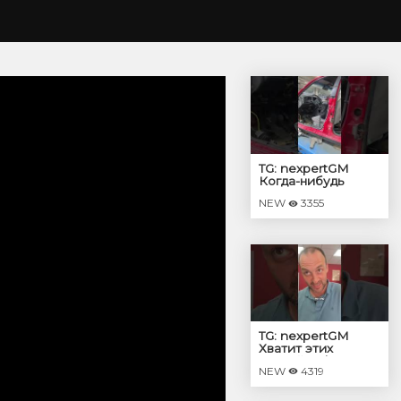
TG: nexpertGM
Когда-нибудь
увидим его
NEW
3355
собранным?
#shorts
#независимыйэкспер
#георгиймедведев
#авто
TG: nexpertGM
Хватит этих
соплей! #shorts
NEW
4319
#независимыйэкспер
#георгиймедведев