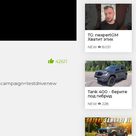
TG: nexpertGM
Хватит этих
соплей! #shorts
NEW
8031
#независимыйэкспер
#георгиймедведев
#авто
42611
campaign=testdrivenew
Tank 400 - берите
под гибрид
NEW
228