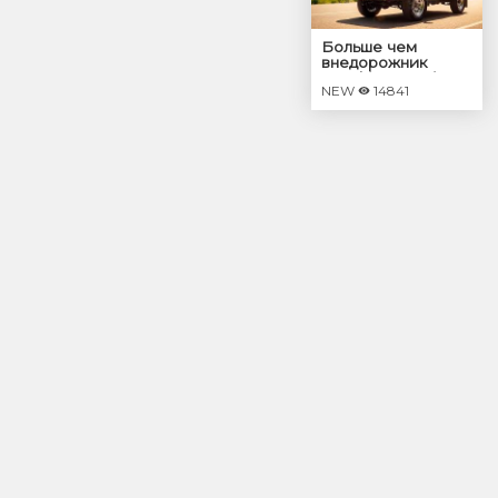
Больше чем
внедорожник
Suzuki Samurai JL
NEW
14841