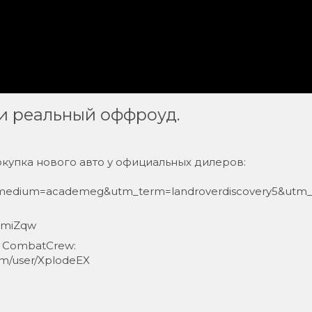
 и реальный оффроуд.
окупка нового авто у официальных дилеров:
edium=academeg&utm_term=landroverdiscovery5&utm_
DimiZqw
а CombatCrew:
om/user/XplodeEX