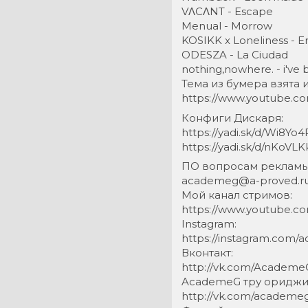
VΛCΛNT - Escape
Menual - Morrow
KOSIKK x Loneliness - E
ODESZA - La Ciudad
nothing,nowhere. - i've
Тема из бумера взята 
https://www.youtube.c
Конфиги Дискаря:
https://yadi.sk/d/Wi8Y
https://yadi.sk/d/nKoV
ПО вопросам рекламы 
academeg@a-proved.r
Мой канал стримов:
https://www.youtube.c
Instagram:
https://instagram.com
Вконтакт:
http://vk.com/Academe
AcademeG тру ориджи
http://vk.com/academe