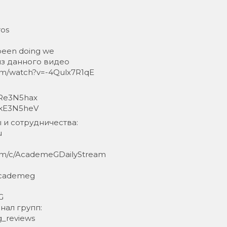
ros
 been doing we
из данного видео
om/watch?v=-4Qulx7R1qE
o4Re3N5hax
LKkE3N5heV
и сотрудничества:
u
om/c/AcademeGDailyStream
/academeg
G
нал групп:
g_reviews