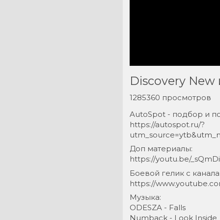
Discovery New
1285360 просмотров
AutoSpot - подбор и п
https://autospot.ru/?
utm_source=ytb&utm_m
Доп материалы:
https://youtu.be/_sQm
Боевой гелик с канал
https://www.youtube.c
Музыка:
ODESZA - Falls
Numback - Look Inside