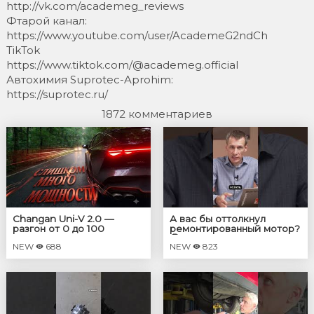
http://vk.com/academeg_reviews
Фтарой канал:
https://www.youtube.com/user/AcademeG2ndCh
TikTok
https://www.tiktok.com/@academeg.official
Автохимия Suprotec-Aprohim:
https://suprotec.ru/
1872 комментариев
Changan Uni-V 2.0 —
А вас бы оттолкнул
разгон от 0 до 100
ремонтированный мотор?
🤔
NEW
688
NEW
823